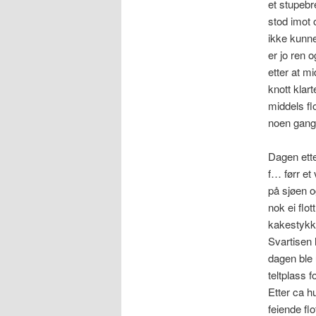
et stupebr
stod imot 
ikke kunne
er jo ren 
etter at m
knott klar
middels fl
noen gang
Dagen ette
f… førr et
på sjøen o
nok ei flo
kakestykke
Svartisen h
dagen ble 
teltplass 
Etter ca h
feiende fl