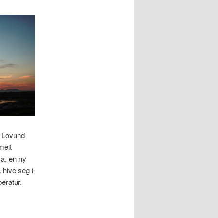
å Lovund
melt
ya, en ny
 hive seg i
eratur.