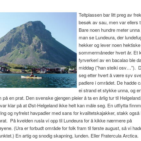
Teltplassen bar litt preg av fre
besøk av sau, men var ellers t
Bare noen hundre meter unna
man se Lundeura, der lundefu
hekker og lever noen hektiske
sommermåneder hvert år. Et k
fyrverkeri av en bacalao ble 
middag (”han steiki osv…”). D
seg etter hvert å være syv sv
padlere i området. De hadde 
ei strand et stykke unna, og 
på en prat. Den svenske gjengen pleier å ta en årlig tur til Helgeland
ar klar på at Øst-Helgeland ikke helt kan måle seg. En utflytta finnm
ng og nyfrelst havpadler med sans for kvalitetskajakker, stakk også 
rat. På kvelden rusla vi opp til Lundeura for å kikke nærmere på
ene. (Ura er forbudt område for folk fram til første august, så vi had
nktet.) En artig og snodig skapning, lunden. Eller Fratercula Arctica.