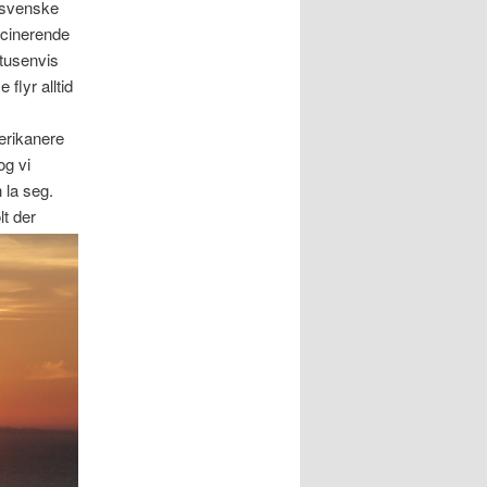
 svenske
scinerende
 tusenvis
flyr alltid
erikanere
og vi
 la seg.
t der