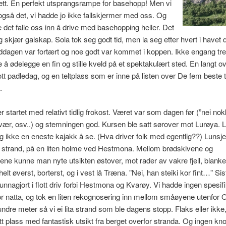
ett. En perfekt utsprangsrampe for basehopp! Men vi
også det, vi hadde jo ikke fallskjermer med oss. Og
 det falle oss inn å drive med basehopping heller. Det
og skjær galskap. Sola tok seg godt tid, men la seg etter hvert i havet 
iddagen var fortært og noe godt var kommet i koppen. Ikke engang tre 
te å ødelegge en fin og stille kveld på et spektakulært sted. En langt o
ott padledag, og en teltplass som er inne på listen over De fem beste t
.
r startet med relativt tidlig frokost. Været var som dagen før (”nei no
 vær, osv..) og stemningen god. Kursen ble satt sørover mot Lurøya. Li
g ikke en eneste kajakk å se. (Hva driver folk med egentlig??) Lunsje
tt strand, på en liten holme ved Hestmona. Mellom brødskivene og
ne kunne man nyte utsikten østover, mot rader av vakre fjell, blanke 
elt øverst, borterst, og i vest lå Træna. ”Nei, han steiki kor fint…” Sis
unnagjort i flott driv forbi Hestmona og Kvarøy. Vi hadde ingen spesifi
for natta, og tok en liten rekognosering inn mellom småøyene utenfor 
undre meter så vi ei lita strand som ble dagens stopp. Flaks eller ikke
ott plass med fantastisk utsikt fra berget overfor stranda. Og ingen kno