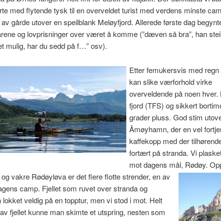
jerte med flytende tysk til en overveldet turist med verdens minste c
 av gårde utover en speilblank Meløyfjord. Allerede første dag begynt
ene og lovprisninger over været å komme (”dæven så bra”, han steik
et mulig, har du sedd på f…” osv).
Etter femukersvis med regn 
kan slike værforhold virke
overveldende på noen hver. B
fjord (TFS) og sikkert bortimot
grader pluss. God stim utover
Åmøyhamn, der en vel fortje
kaffekopp med der tilhørend
fortært på stranda. Vi plaske
mot dagens mål, Rødøy.
Op
og vakre Rødøyløva er det flere flotte strender, en av
gens camp. Fjellet som ruvet over stranda og
n lokket veldig på en topptur, men vi stod i mot. Helt
av fjellet kunne man skimte et utspring, nesten som