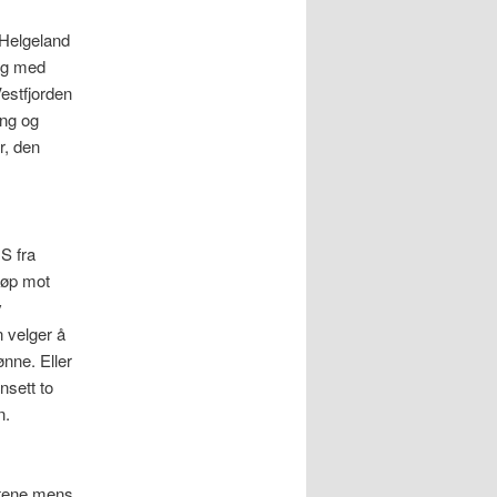
-Helgeland
 og med
estfjorden
ing og
r, den
S fra
 løp mot
v
n velger å
ønne. Eller
nsett to
n.
båtene mens