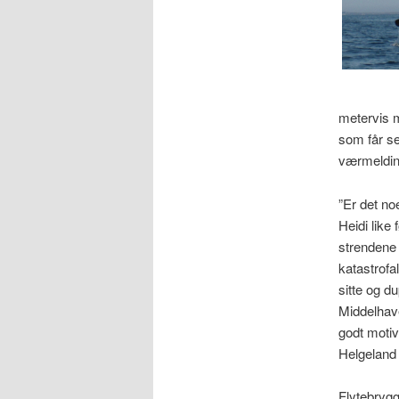
metervis 
som får se
værmeldin
”Er det no
Heidi like
strendene 
katastrofal
sitte og d
Middelhave
godt moti
Helgeland 
Flytebrygg