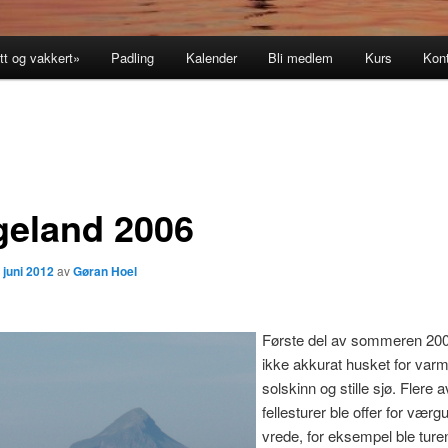
tt og vakkert»
Padling
Kalender
Bli medlem
Kurs
Kon
geland 2006
 juni 2012
av
Gøran Hoel
Første del av sommeren 2006
ikke akkurat husket for varm
solskinn og stille sjø. Flere a
fellesturer ble offer for vær
vrede, for eksempel ble turen 