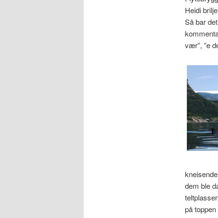
Heidi bril
Så bar det
kommentar
vær”, ”e d
kneisende 
dem ble da
teltplasse
på toppen 