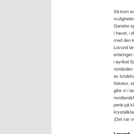
Så kom en 
muligheter 
Ganske spe
i havet, i 
med den ka
Lovund lan
erfaringer 
i øyriket 
nordsiden 
av lundef
fisketur, 
gikk vi i 
nordlandsh
perle på k
krystallkl
(Det var v
Lovund.