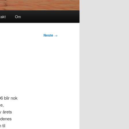
takt
Om
Neste
→
 blir nok
e,
v årets
gudenes
til