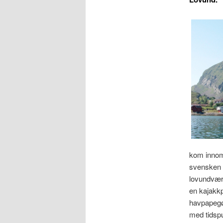
kom innom 
svensken v
lovundværi
en kajakkp
havpapegøy
med tidspu