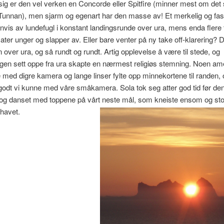
g er den vel verken en Concorde eller Spitfire (minner mest om det
 Tunnan), men sjarm og egenart har den masse av! Et merkelig og fa
nvis av lundefugl i konstant landingsrunde over ura, mens enda flere
ater unger og slapper av. Eller bare venter på ny take off-klarering? De 
 over ura, og så rundt og rundt. Artig opplevelse å være til stede, og
gen sett oppe fra ura skapte en nærmest religiøs stemning. Noen am
 med digre kamera og lange linser fylte opp minnekortene til randen, 
godt vi kunne med våre småkamera. Sola tok seg atter god tid før den
og danset med toppene på vårt neste mål, som kneiste ensom og stol
 havet.