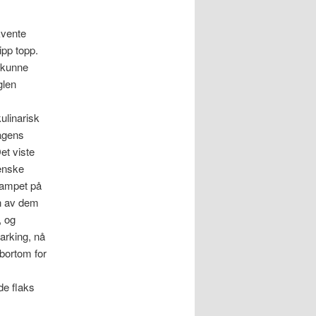
kvente
ipp topp.
 kunne
glen
ulinarisk
dagens
et viste
enske
campet på
en av dem
, og
arking, nå
bortom for
de flaks