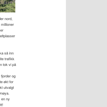
der nord,
millioner
ver
eltplasser
kka så inn
te trafikk
n tok vi på
fjorder og
te økt for
kt utvalgt
Onøya.
, en ny
tt!