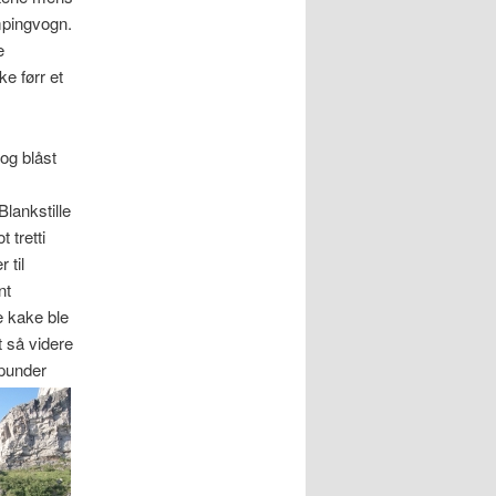
ampingvogn.
e
e førr et
og blåst
lankstille
 tretti
 til
nt
e kake ble
t så videre
punder