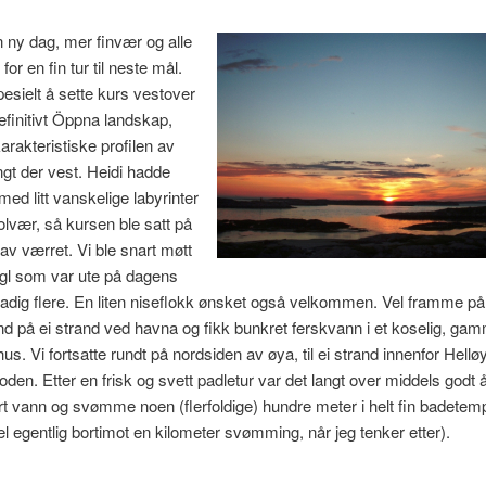
ny dag, mer finvær og alle
for en fin tur til neste mål.
sielt å sette kurs vestover
definitivt Öppna landskap,
rakteristiske profilen av
gt der vest. Heidi hadde
med litt vanskelige labyrinter
Solvær, så kursen ble satt på
av værret. Vi ble snart møtt
ugl som var ute på dagens
stadig flere. En liten niseflokk ønsket også velkommen. Vel framme p
land på ei strand ved havna og fikk bunkret ferskvann i et koselig, gam
us. Vi fortsatte rundt på nordsiden av øya, til ei strand innenfor Hellø
loden. Etter en frisk og svett padletur var det langt over middels godt å
art vann og svømme noen (flerfoldige) hundre meter i helt fin badetemp
el egentlig bortimot en kilometer svømming, når jeg tenker etter).