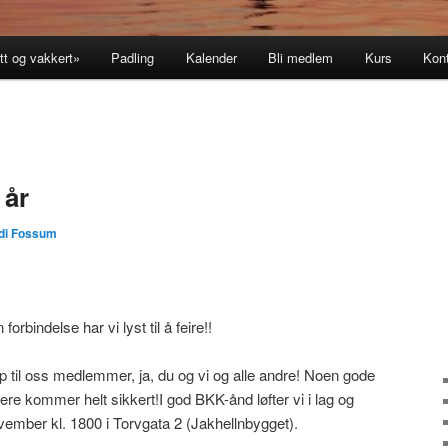
tt og vakkert»
Padling
Kalender
Bli medlem
Kurs
Kon
 år
di Fossum
forbindelse har vi lyst til å feire!!
pp til oss medlemmer, ja, du og vi og alle andre! Noen gode
flere kommer helt sikkert!I god BKK-ånd løfter vi i lag og
ember kl. 1800 i Torvgata 2 (Jakhellnbygget).