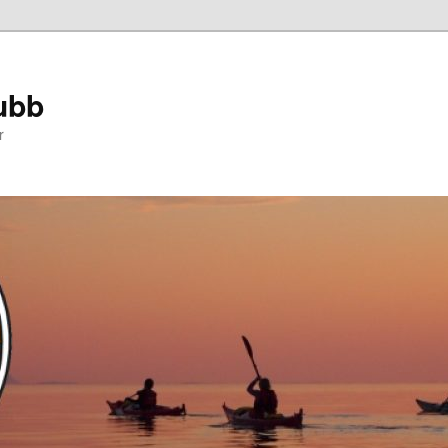
ubb
r