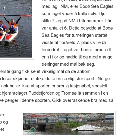
med lag i NM, eller Bodø Sea Eagles
som laget ynder å kalle selv. I fjor
stilte 7 lag på NM i Lillehammer. I år
var antallet 6. Dette betydde at Bodø
Sea Eagles før turneringen startet
visste at fjorårets 7. plass ville bli
forbedret. Laget var bedre forberedt
enn i fjor og hadde til og med mange
treninger med mål bak seg. I
or første gang fikk se et virkelig mål da de ankom
eser skjønner er ikke dette en særlig stor sport i Norge.
nok heller ikke at sporten er særlig fasjonabel, spesielt
att hjemmelaget Puddefjorden og Tromsø lå sammen i en
 mye penger i denne sporten. Gikk overraskende bra med så
ble
mp og
Det