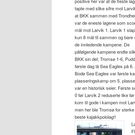
positive her var at de fleste la
tapte med slike sifre mot Larvi
at BKK sammen med Trondhe
var de eneste lagene som scor
mål mot Larvik 1. Larvik 1 slap
kun 8 mål til sammen og bare 4
de innledende kampene. De
påfølgende kampene endte slik
BKK sin del; Tromsø 1-6, Pudde
første dag lå Sea Eagles på 6.
Bodø Sea Eagles var første kam
plasseringskamp om 5. plassen. 
var en historisk seier. Første 
0 før Larvik 2 reduserte like fø
kom til gode i kampen mot Larvi
men her ble Tromsø for sterk
beste kajakkpololag!!
L
F