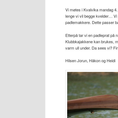
Vi møtes i Kvalvika mandag 4. a
lenge vi vil begge kvelder… V
padlemakkere. Dette passer bå
Etterpå tar vi en padleprat på 
Klubbkajakkene kan brukes, m
varm ull under. Da sees vi? Fin
Hilsen Jorun, Håkon og Heidi