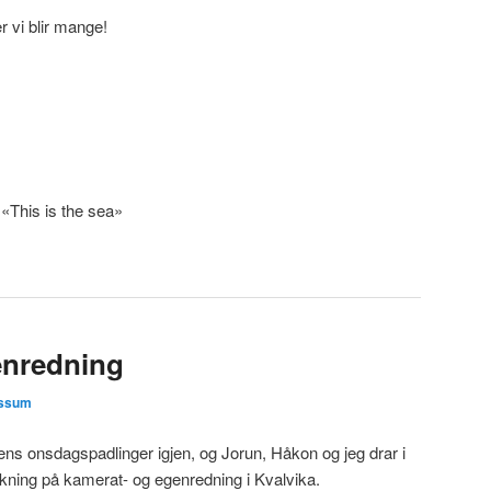
r vi blir mange!
«This is the sea»
enredning
ossum
bens onsdagspadlinger igjen, og Jorun, Håkon og jeg drar i
iskning på kamerat- og egenredning i Kvalvika.