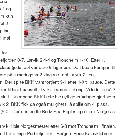
gene
k 1 og
im kun
et 2
p inn
 mål i
 for
fjorden 0-7, Larvik 2 4-4 og Trondheim 1-10. Etter 1.
 plass (joda, det var bare 6 lag med). Den beste kampen til
p på turneringens 2. dag var mot Larvik 2 i en
Der spilte BKK vant fortjent 3-1 etter 1-0 til pause. Dette
seier til laget uansett i hvilken sammenheng. Vi ledet også 3-
r slutt. I kampene BKK tapte ble nyttige erfaringer gjort som
k 2. BKK fikk da også mulighet til å spille om 4. plass,
e (5-0). Dermed endte Bodø Sea Eagles opp som Norges 5.
arvik 1 ble Norgesmester etter 6-3 mot Trondheim i finalen.
lott turnering i Puddefjorden i Bergen. Bodø Kajakklubb er