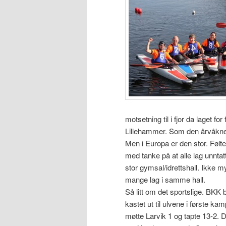
motsetning til i fjor da laget f
Lillehammer. Som den årvåkne l
Men i Europa er den stor. Følte 
med tanke på at alle lag unnt
stor gymsal/idrettshall. Ikke
mange lag i samme hall.
Så litt om det sportslige. BKK 
kastet ut til ulvene i første ka
møtte Larvik 1 og tapte 13-2. 