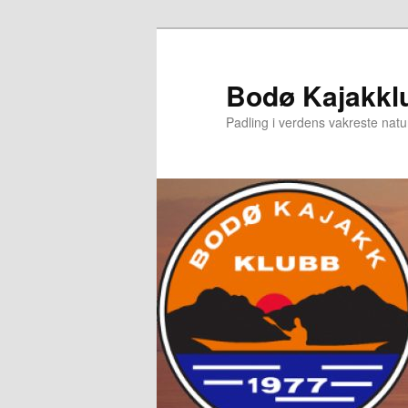
Gå
Gå
direkte
direkte
til
til
Bodø Kajakkl
hovedinnholdet
sekundærinnholdet
Padling i verdens vakreste natu