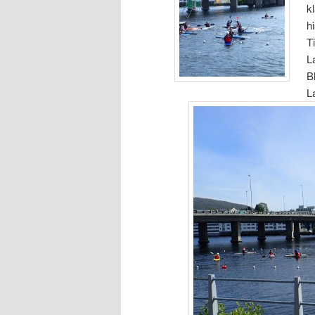
k
h
T
L
B
L