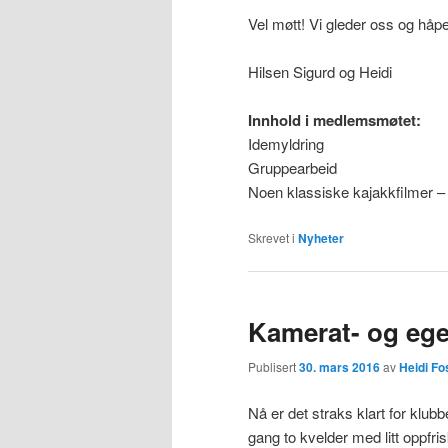
Vel møtt! Vi gleder oss og håpe
Hilsen Sigurd og Heidi
Innhold i medlemsm
ø
tet:
Idemyldring
Gruppearbeid
Noen klassiske kajakkfilmer – 
Skrevet i
Nyheter
Kamerat- og eg
Publisert
30. mars 2016
av
Heidi F
Nå er det straks klart for klub
gang to kvelder med litt oppfr