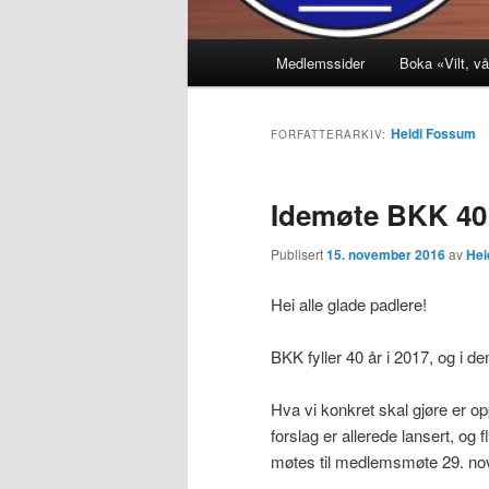
Hovedmeny
Medlemssider
Boka «Vilt, vå
Heidi Fossum
FORFATTERARKIV:
Idemøte BKK 40
Publisert
15. november 2016
av
Hei
Hei alle glade padlere!
BKK fyller 40 år i 2017, og i den 
Hva vi konkret skal gjøre er o
forslag er allerede lansert, og 
møtes til medlemsmøte 29. nov