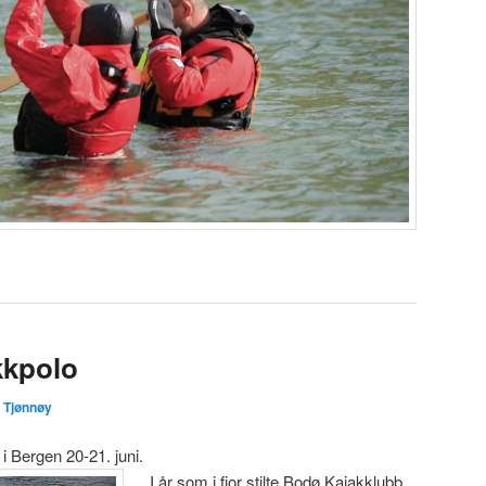
kkpolo
 Tjønnøy
i Bergen 20-21. juni.
I år som i fjor stilte Bodø Kajakklubb