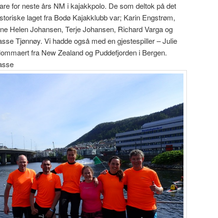
lare for neste års NM i kajakkpolo. De som deltok på det
istoriske laget fra Bodø Kajakklubb var; Karin Engstrøm,
ine Helen Johansen, Terje Johansen, Richard Varga og
asse Tjønnøy. Vi hadde også med en gjestespiller – Julie
lommaert fra New Zealand og Puddefjorden i Bergen.
asse