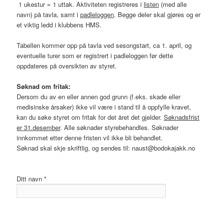
1 ukestur = 1 uttak. Aktiviteten registreres i
listen
(med alle
navn) på tavla, samt i
padleloggen
. Begge deler skal gjøres og er
et viktig ledd i klubbens HMS.
Tabellen kommer opp på tavla ved sesongstart, ca 1. april, og
eventuelle turer som er registrert i padleloggen før dette
oppdateres på oversikten av styret.
Søknad om fritak:
Dersom du av en eller annen god grunn (f.eks. skade eller
medisinske årsaker) ikke vil være i stand til å oppfylle kravet,
kan du søke styret om fritak for det året det gjelder.
Søknadsfrist
er 31.desember
. Alle søknader styrebehandles. Søknader
innkommet etter denne fristen vil ikke bli behandlet.
Søknad skal skje skriftlig, og sendes til: naust@bodokajakk.no
Ditt navn *