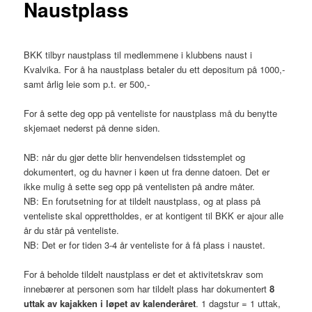
Naustplass
BKK tilbyr naustplass til medlemmene i klubbens naust i
Kvalvika. For å ha naustplass betaler du ett depositum på 1000,-
samt årlig leie som p.t. er 500,-
For å sette deg opp på venteliste for naustplass må du benytte
skjemaet nederst på denne siden.
NB: når du gjør dette blir henvendelsen tidsstemplet og
dokumentert, og du havner i køen ut fra denne datoen. Det er
ikke mulig å sette seg opp på ventelisten på andre måter.
NB: En forutsetning for at tildelt naustplass, og at plass på
venteliste skal opprettholdes, er at kontigent til BKK er ajour alle
år du står på venteliste.
NB: Det er for tiden 3-4 år venteliste for å få plass i naustet.
For å beholde tildelt naustplass er det et aktivitetskrav som
innebærer at personen som har tildelt plass har dokumentert
8
uttak av kajakken i løpet av kalenderåret
. 1 dagstur = 1 uttak,