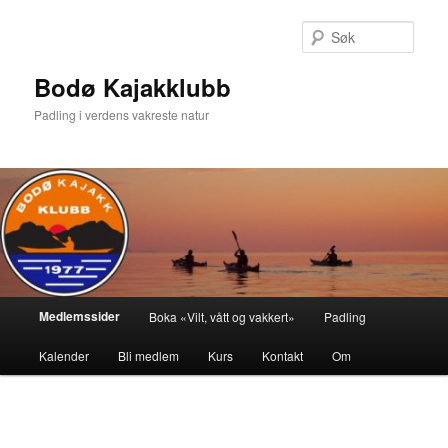
Gå
direkte
Søk
til
hovedinnholdet
Bodø Kajakklubb
Padling i verdens vakreste natur
Hovedmeny
Medlemssider
Boka «Vilt, vått og vakkert»
Padling
Kalender
Bli medlem
Kurs
Kontakt
Om