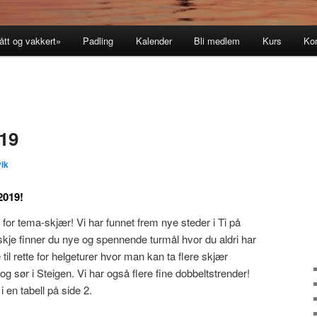
ått og vakkert»
Padling
Kalender
Bli medlem
Kurs
Ko
019
ik
2019!
 for tema-skjær! Vi har funnet frem nye steder i Ti på
e finner du nye og spennende turmål hvor du aldri har
 til rette for helgeturer hvor man kan ta flere skjær
 sør i Steigen. Vi har også flere fine dobbeltstrender!
 en tabell på side 2.