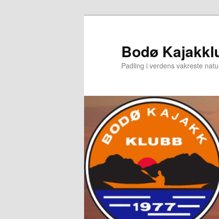
Gå
Gå
direkte
direkte
til
til
Bodø Kajakkl
hovedinnholdet
sekundærinnholdet
Padling i verdens vakreste natu