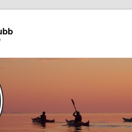
ubb
r