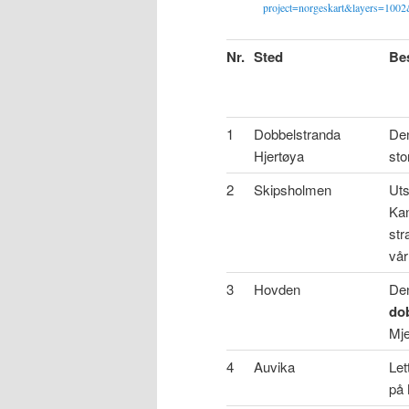
project=norgeskart&layers=10
Nr.
Sted
Be
1
Dobbelstranda
De
Hjertøya
sto
2
Skipsholmen
Uts
Kan
str
vår
3
Hovden
Den
do
Mje
4
Auvika
Let
på 