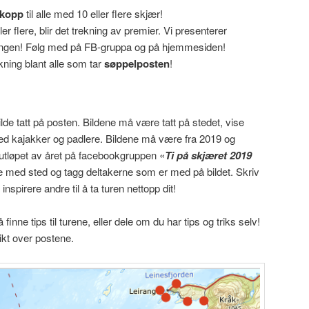
-kopp
til alle med 10 eller flere skjær!
r flere, blir det trekning av premier. Vi presenterer
ongen! Følg med på FB-gruppa og på hjemmesiden!
kning blant alle som tar
søppelposten
!
de tatt på posten. Bildene må være tatt på stedet, vise
d kajakker og padlere. Bildene må være fra 2019 og
 utløpet av året på facebookgruppen «
Ti på skjæret 2019
e med sted og tagg deltakerne som er med på bildet. Skriv
pirere andre til å ta turen nettopp dit!
nne tips til turene, eller dele om du har tips og triks selv!
ikt over postene.