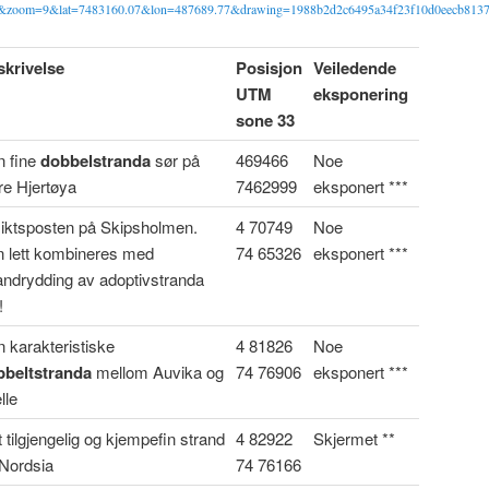
02&zoom=9&lat=7483160.07&lon=487689.77&drawing=1988b2d2c6495a34f23f10d0eecb813
skrivelse
Posisjon
Veiledende
UTM
eksponering
sone 33
n fine
dobbelstranda
sør på
469466
Noe
re Hjertøya
7462999
eksponert ***
iktsposten på Skipsholmen.
4 70749
Noe
 lett kombineres med
74 65326
eksponert ***
andrydding av adoptivstranda
!
 karakteristiske
4 81826
Noe
bbeltstranda
mellom Auvika og
74 76906
eksponert ***
lle
t tilgjengelig og kjempefin strand
4 82922
Skjermet **
Nordsia
74 76166