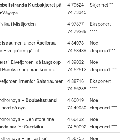
bbeltstranda
Klubbskjæret på
4 79624
Skjermet **
le-Vågøya
74 73345
ivika i Mistfjorden
4 97877
Eksponert
74 79265
****
listraumen under Åselibrua
4 84078
Noe
r Elvefjorden går ut
74 53439
eksponert***
erst i Elvefjorden, så langt opp
4 89032
Noe
t Børelva som man kommer
74 52512
eksponert ***
vefjorden innenfor Saltstraumen
4 88716
Eksponert
74 56238
****
ndhornøya –
Dobbeltstrand
4 60019
Noe
t nord på øya
74 49930
eksponert ***
dhornøya – Den store fine
4 66432
Noe
anda sør for Sandvika
74 50092
eksponert ***
dhornøya – helt øst for
4 56755
Noe