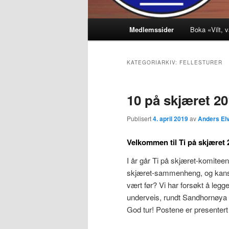
Hovedmeny
Medlemssider
Boka «Vilt, v
KATEGORIARKIV:
FELLESTURER
10 på skjæret 2
Publisert
4. april 2019
av
Anders Elv
Velkommen til Ti på skjæret 
I år går Ti på skjæret-komiteen
skjæret-sammenheng, og kanskj
vært før? Vi har forsøkt å legge
underveis, rundt Sandhornøya og
God tur! Postene er presentert i