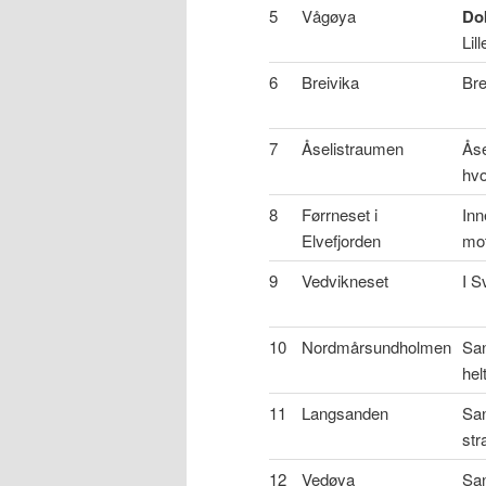
5
Vågøya
Do
Lil
6
Breivika
Bre
7
Åselistraumen
Åse
hvo
8
Førrneset i
Inn
Elvefjorden
mo
9
Vedvikneset
I S
10
Nordmårsundholmen
Sa
hel
11
Langsanden
San
str
12
Vedøya
San