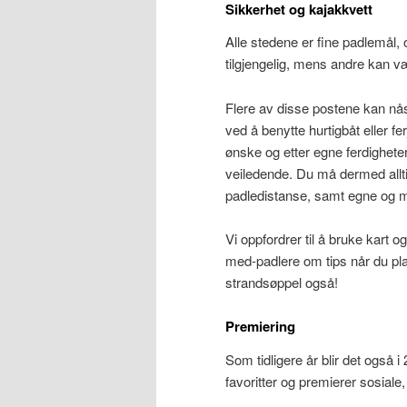
Sikkerhet og kajakkvett
Alle stedene er fine padlemål, o
tilgjengelig, mens andre kan 
Flere av disse postene kan nås 
ved å benytte hurtigbåt eller fer
ønske og etter egne ferdighet
veiledende. Du må dermed alltid
padledistanse, samt egne og m
Vi oppfordrer til å bruke kart o
med-padlere om tips når du plan
strandsøppel også!
Premiering
Som tidligere år blir det også 
favoritter og premierer sosiale, 