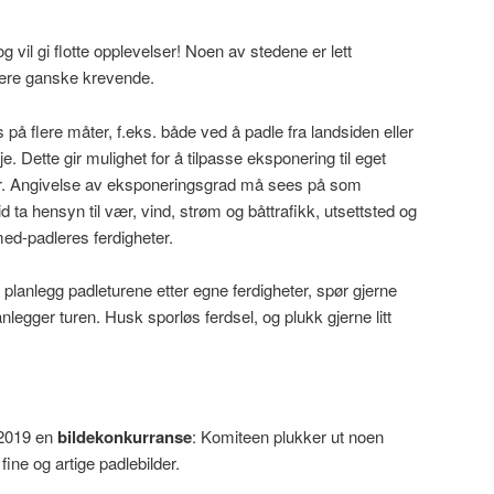
g vil gi flotte opplevelser! Noen av stedene er lett
være ganske krevende.
på flere måter, f.eks. både ved å padle fra landsiden eller
je. Dette gir mulighet for å tilpasse eksponering til eget
er. Angivelse av eksponeringsgrad må sees på som
 ta hensyn til vær, vind, strøm og båttrafikk, utsettsted og
ed-padleres ferdigheter.
g planlegg padleturene etter egne ferdigheter, spør gjerne
legger turen. Husk sporløs ferdsel, og plukk gjerne litt
i 2019 en
bildekonkurranse
: Komiteen plukker ut noen
fine og artige padlebilder.