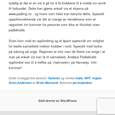
tydelig at det er en vei å gå for å få klubbene til å melde inn avvik
til forbundet. Dette kan gjøres enkelt via et skjema på
www.padling.no , og hvem som helst kan benytte dette. Spesielt
oppsiktsvekkende var det at mange av hendelsene som er
rapportert inn kommer fra personer som ikke er tilsluttet noen
padleklubb.
Sven kom med en oppfordring og et åpent spørsmål om milighet
for bedre samarbeid mellom klubber i nord. Spesielt med tanke
på satsing på unge. Regionen er stor men de fleste var enige i at
man på enkelt vis kan få til samarbeid. Andøya Padleklubb
oppfordret oss til å treffes på «halvveien» på Hamarøy. Info
kommer!
Dette innlegget ble skrevet i
Nyheter
og merket
møte
,
NPF
,
region
,
Sven;Andersen
av
Brian Morsund
. Bokmerk
permalenken
.
Stolt drevet av WordPress