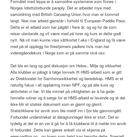
Formålet med løypa er å samordne systemene som finnes i
Norges Idrettsforbunds paraply. Det er arbeidet mye med
samordning med British Canoeing Union hvor man er kommet
langt. Noe mer arbeid gjenstår i forhold til European Paddle Pass.
Dette er et arbeid som har pågått i flere år, og og for de som
reiser utenlands og vil være med på turer og kurs er dette godt
nytt. Nå vil man kunne vise våttkortet f.eks i England og få være
med på et opplegg for firestjerners padlere hvis man har
videregåendekurs i Norge som er på samme nivå osv.
Det ble en lang og god diskusjon om Helse-, Miljø og sikkerhet.
Alle klubber er pålagt å følge lovverk ift HMS-arbeid som er gitt
av Direktoratet for Samfunnssikkerhet og beredskap. HMS er et
naturlig fokus i all opplæring innen NPF, og på alle kurs og
aktiviteter vi har. Vi ble minnet på viktigheten av å ha gode
formelle rutiner og å sørge for at HMS-arbeid er levende og at det
ikke blir et statisk dokument som er gjemt og glemt.
Statistikkene for avvik som ble meldt inn i fjor ble gjennomgått.
Forbundet understreket at datagrunnlaget ikke er stort. Det er
tydelig at det er en vei å gå for å få klubbene til å melde inn avvik
til forbundet. Dette kan gjøres enkelt via et skjema på
www.padling.no , og hvem som helst kan benytte dette. Spesielt