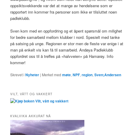
oppsiktsvekkende var det at mange av hendelsene som er
rapportert inn kommer fra personer som ikke er tilsluttet noen
padleklubb.
Sven kom med en oppfordring og et åpent spørsmål om milighet
for bedre samarbeid mellom klubber i nord. Spesielt med tanke
på satsing på unge. Regionen er stor men de fleste var enige i at
man på enkelt vis kan få til samarbeid. Andøya Padleklubb
oppfordret oss til å treffes på «halvveien» på Hamarøy. Info
kommer!
Skrevet i
Nyheter
|
Merket med
møte
,
NPF
,
region
,
Sven;Andersen
VILT, VÅTT OG VAKKERT
KVALVIKA AKKURAT NÅ