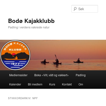
Gå
Gå
direkte
direkte
Søk
til
til
hovedinnholdet
sekundærinnholdet
Bodø Kajakklubb
Padling i verdens vakreste natur
Hovedmeny
Medlemssider
Boka «Vilt, vått og vakkert»
Padling
Kalender
Bli medlem
Kurs
Kontakt
Om
STIKKORDARKIV:
NPF