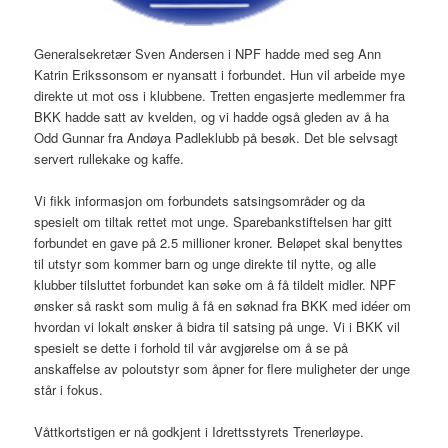
Generalsekretær Sven Andersen i NPF hadde med seg Ann
Katrin Erikssonsom er nyansatt i forbundet. Hun vil arbeide mye
direkte ut mot oss i klubbene. Tretten engasjerte medlemmer fra
BKK hadde satt av kvelden, og vi hadde også gleden av å ha
Odd Gunnar fra Andøya Padleklubb på besøk. Det ble selvsagt
servert rullekake og kaffe.
Vi fikk informasjon om forbundets satsingsområder og da
spesielt om tiltak rettet mot unge. Sparebankstiftelsen har gitt
forbundet en gave på 2.5 millioner kroner. Beløpet skal benyttes
til utstyr som kommer barn og unge direkte til nytte, og alle
klubber tilsluttet forbundet kan søke om å få tildelt midler. NPF
ønsker så raskt som mulig å få en søknad fra BKK med idéer om
hvordan vi lokalt ønsker å bidra til satsing på unge. Vi i BKK vil
spesielt se dette i forhold til vår avgjørelse om å se på
anskaffelse av poloutstyr som åpner for flere muligheter der unge
står i fokus.
Våttkortstigen er nå godkjent i Idrettsstyrets Trenerløype.