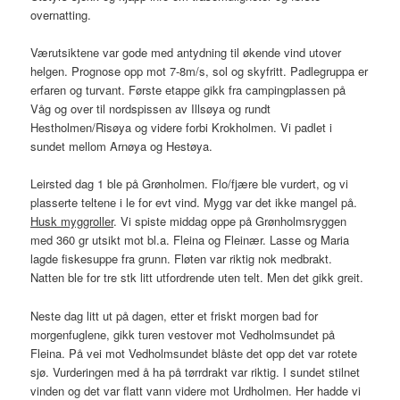
overnatting.
Værutsiktene var gode med antydning til økende vind utover
helgen. Prognose opp mot 7-8m/s, sol og skyfritt. Padlegruppa er
erfaren og turvant. Første etappe gikk fra campingplassen på
Våg og over til nordspissen av Illsøya og rundt
Hestholmen/Risøya og videre forbi Krokholmen. Vi padlet i
sundet mellom Arnøya og Hestøya.
Leirsted dag 1 ble på Grønholmen. Flo/fjære ble vurdert, og vi
plasserte teltene i le for evt vind. Mygg var det ikke mangel på.
Husk myggroller
. Vi spiste middag oppe på Grønholmsryggen
med 360 gr utsikt mot bl.a. Fleina og Fleinær. Lasse og Maria
lagde fiskesuppe fra grunn. Fløten var riktig nok medbrakt.
Natten ble for tre stk litt utfordrende uten telt. Men det gikk greit.
Neste dag litt ut på dagen, etter et friskt morgen bad for
morgenfuglene, gikk turen vestover mot Vedholmsundet på
Fleina. På vei mot Vedholmsundet blåste det opp det var rotete
sjø. Vurderingen med å ha på tørrdrakt var riktig. I sundet stilnet
vinden og det var flatt vann videre mot Urdholmen. Her hadde vi