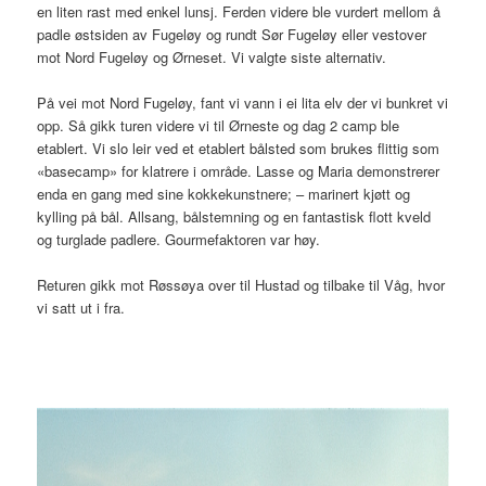
en liten rast med enkel lunsj. Ferden videre ble vurdert mellom å
padle østsiden av Fugeløy og rundt Sør Fugeløy eller vestover
mot Nord Fugeløy og Ørneset. Vi valgte siste alternativ.
På vei mot Nord Fugeløy, fant vi vann i ei lita elv der vi bunkret vi
opp. Så gikk turen videre vi til Ørneste og dag 2 camp ble
etablert. Vi slo leir ved et etablert bålsted som brukes flittig som
«basecamp» for klatrere i område. Lasse og Maria demonstrerer
enda en gang med sine kokkekunstnere; – marinert kjøtt og
kylling på bål. Allsang, bålstemning og en fantastisk flott kveld
og turglade padlere. Gourmefaktoren var høy.
Returen gikk mot Røssøya over til Hustad og tilbake til Våg, hvor
vi satt ut i fra.