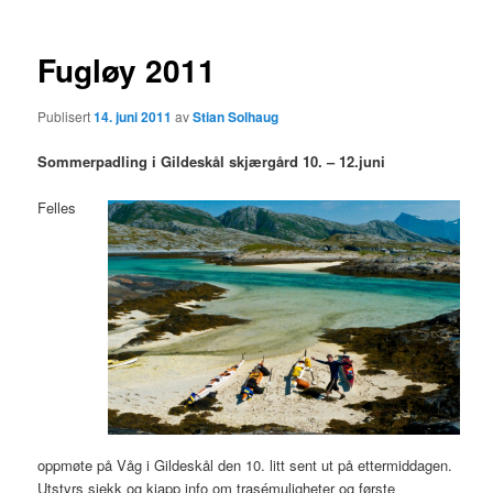
Fugløy 2011
Publisert
14. juni 2011
av
Stian Solhaug
Sommerpadling i Gildeskål skjærgård 10. – 12.juni
Felles
oppmøte på Våg i Gildeskål den 10. litt sent ut på ettermiddagen.
Utstyrs sjekk og kjapp info om trasémuligheter og første