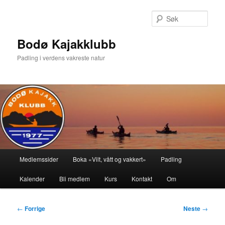
Gå
direkte
Søk
til
hovedinnholdet
Bodø Kajakklubb
Padling i verdens vakreste natur
Hovedmeny
Medlemssider
Boka «Vilt, vått og vakkert»
Padling
Kalender
Bli medlem
Kurs
Kontakt
Om
Innleggsnavigasjon
←
Forrige
Neste
→