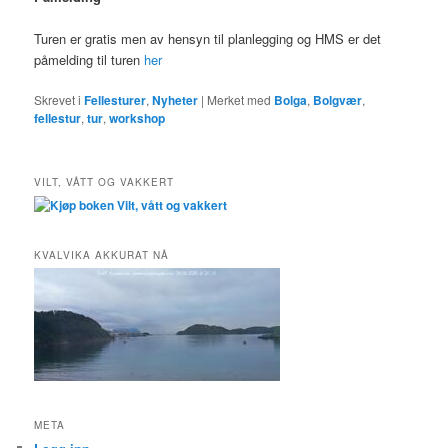
Turen er gratis men av hensyn til planlegging og HMS er det
påmelding til turen
her
Skrevet i
Fellesturer
,
Nyheter
|
Merket med
Bolga
,
Bolgvær
,
fellestur
,
tur
,
workshop
VILT, VÅTT OG VAKKERT
KVALVIKA AKKURAT NÅ
META