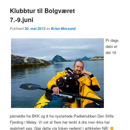
Klubbtur til Bolgværet
7.-9.juni
Publisert
30. mai 2013
av
Brian Morsund
Pr dags
dato er
det 16
påmeldte fra BKK og 8 fra nystartede Padleklubben Den Stille
Fjerding i Meløy. Vi vet at flere har tenkt å dra men ikke har
registrert seg. Gjør dette via linken nederst i artikkelen NÅ!