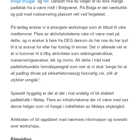
Bolga Brygge
og
her
. Uansett hva du velger er du ikke mange
padletak fra å være midt i Bolgværet. På Bolga er det nærbutikk
og pub med matservering plassert rett ved fergeleiet.
På lørdag ønsker vi å arrangere workshops som et tilbud til våre
medlemmer. Flere av aktivitetslederne våre vil være med på
dette, og vi ønsker å høre fra DEG dersom du har noe du har lyst
til å ta ansvar for eller har forslag til emner. Det vi allerede vet er
at vi kommer til å tilby aktiviteter som redningsteknikker,
manøvreringsøvelser, lek og morro. Alt dette i tråd med
padleforbundets formålsparagraf som sier at vi skal
”sørge for at
all padling drives på sikkerhetsmessig forsvarlig vis, slik at
ulykker unngås”.
Spesielt hyggelig er det at det i mai endelig vil bli etablert
padleklubb i Meløy. Flere av initiativtakerne der vil være med oss
denne helgen som vil foregå i indrefiléten av Meløys skjærgård.
Artikkelen vil bli oppdatert med nærmere informasjon og oversikt
over workshops.
Påmelding