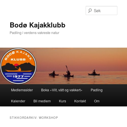
Gå
Gå
direkte
direkte
Søk
til
til
hovedinnholdet
sekundærinnholdet
Bodø Kajakklubb
Padling i verdens vakreste natur
Hovedmeny
Medlemssider
Boka «Vilt, vått og vakkert»
Padling
Kalender
Bli medlem
Kurs
Kontakt
Om
STIKKORDARKIV:
WORKSHOP