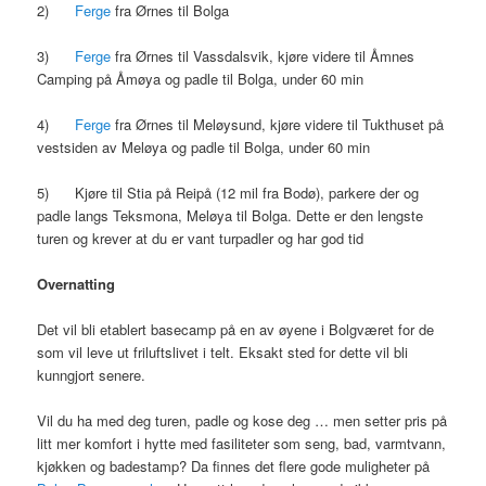
2)
Ferge
fra Ørnes til Bolga
3)
Ferge
fra Ørnes til Vassdalsvik, kjøre videre til Åmnes
Camping på Åmøya og padle til Bolga, under 60 min
4)
Ferge
fra Ørnes til Meløysund, kjøre videre til Tukthuset på
vestsiden av Meløya og padle til Bolga, under 60 min
5) Kjøre til Stia på Reipå (12 mil fra Bodø), parkere der og
padle langs Teksmona, Meløya til Bolga. Dette er den lengste
turen og krever at du er vant turpadler og har god tid
Overnatting
Det vil bli etablert basecamp på en av øyene i Bolgværet for de
som vil leve ut friluftslivet i telt. Eksakt sted for dette vil bli
kunngjort senere.
Vil du ha med deg turen, padle og kose deg … men setter pris på
litt mer komfort i hytte med fasiliteter som seng, bad, varmtvann,
kjøkken og badestamp? Da finnes det flere gode muligheter på