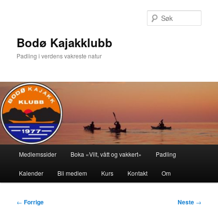
Gå
direkte
Søk
til
hovedinnholdet
Bodø Kajakklubb
Padling i verdens vakreste natur
Hovedmeny
Medlemssider
Boka «Vilt, vått og vakkert»
Padling
Kalender
Bli medlem
Kurs
Kontakt
Om
Innleggsnavigasjon
←
Forrige
Neste
→