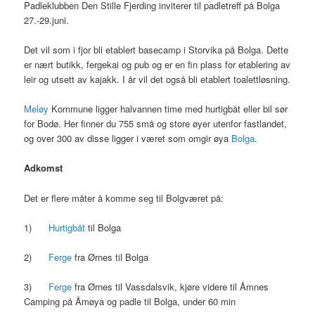
Padleklubben Den Stille Fjerding inviterer til padletreff på Bolga
27.-29.juni.
Det vil som i fjor bli etablert basecamp i Storvika på Bolga. Dette
er nært butikk, fergekai og pub og er en fin plass for etablering av
leir og utsett av kajakk. I år vil det også bli etablert toalettløsning.
Meløy
Kommune ligger halvannen time med hurtigbåt eller bil sør
for Bodø. Her finner du 755 små og store øyer utenfor fastlandet,
og over 300 av disse ligger i været som omgir øya
Bolga
.
Adkomst
Det er flere måter å komme seg til Bolgværet på:
1)
Hurtigbåt
til Bolga
2)
Ferge
fra Ørnes til Bolga
3)
Ferge
fra Ørnes til Vassdalsvik, kjøre videre til Åmnes
Camping på Åmøya og padle til Bolga, under 60 min