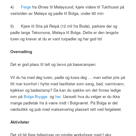
4)
Ferge
fra Ørnes til Meløysund, kjøre videre til Tukthuset på
vestsiden av Meløya og padle til Bolga, under 60 min
5) Kjøre til Stia på Reipå (12 mil fra Bodø), parkere der og
padle langs Teksmona, Meløya til Bolga. Dette er den lengste
turen og krever at du er vant turpadler og har god tid
Overnatting
Det er god plass til telt og lavvo på basecampen.
Vil du ha med deg turen, padle og kose deg … men setter pris på
litt mer komfort i hytte med fasiliteter som seng, bad, varmtvann,
kjøkken og badestamp? Da kan du sjekke om det finnes ledige
rom på
Bolga Brygge
og
her
. Uansett hva du velger er du ikke
mange padletak fra å være midt i Bolgværet. På Bolga er det
nærbutikk og pub med matservering plassert rett ved fergeleiet.
Aktiviteter
Det vil bli flere fellesturer og mindre workshops med f.eks