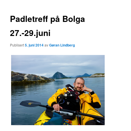
Padletreff på Bolga
27.-29.juni
Publisert
5. juni 2014
av
Gøran Lindberg