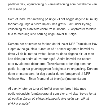
padleteknikk, egenredning & kameratredning som deltakerne kan
være med på.
Som et ledd i vår satsning på unge vil det begge dagene bli mulig
for barn og unge å prøve kajakk helt gratis – alt under kyndig
veiledning av aktivitetsledere fra klubbene. Vi oppfordrer foreldre
til å ta med seg sine barn og unge utover til Bolga.
Dersom det er interesse for kan det bli holdt NPF Teknikkurs Hav
i løpet av helga. Hele kurset er på 16 timer og første halvdel av
dette vil da bli tatt på treffet i løpet av de to dagene slik at man
kan delta på andre aktiviteter også. Andre halvdel tas senere
etter avtale med deltakerne. Teknikkurset er for deg som har
padlet litt og har grunnleggende ferdigheter innen padling. Dersom
dette er interessant for deg sender du en forespørsel til NPF
Veileder Hav – Brian Morsund på brian(ætt)morsund.com
Alle aktiviteter og turer på treffet gjennomføres i tråd med
padleforbundets formålsparagraf som sier at vi skal
”sørge for at
all padling drives på sikkerhetsmessig forsvarlig vis, slik at
ulykker unngås”.