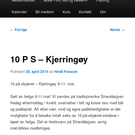
Kalender
Bli medlem
Kurs
Kontakt
Om
Innleggsnavigasjon
←
Forrige
Neste
→
10 P S – Kjerringøy
Publisert
28. april 2014
av
Heidi Fossum
10 på skjæret – Kjerringøy 9-11. mai.
Sett av helga 9-11 mai! Vi samles på tradisjonsrike Strandåsjyen
fredag ettermiddag / kveld, overnatter i telt og koser oss med bål
og padleprat. Alt etter vær, vind og egne padleferdigheter er det
muligheter for å besøke totalt seks av 10-på-skjæret-stedene i
løpet av helga. Det er ferskvann på Strandåsjyen, øvrig
mat/drikke medbringes.