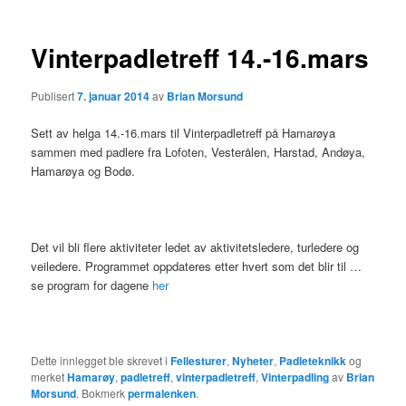
Vinterpadletreff 14.-16.mars
Publisert
7. januar 2014
av
Brian Morsund
Sett av helga 14.-16.mars til Vinterpadletreff på Hamarøya
sammen med padlere fra Lofoten, Vesterålen, Harstad, Andøya,
Hamarøya og Bodø.
Det vil bli flere aktiviteter ledet av aktivitetsledere, turledere og
veiledere. Programmet oppdateres etter hvert som det blir til …
se program for dagene
her
Dette innlegget ble skrevet i
Fellesturer
,
Nyheter
,
Padleteknikk
og
merket
Hamarøy
,
padletreff
,
vinterpadletreff
,
Vinterpadling
av
Brian
Morsund
. Bokmerk
permalenken
.