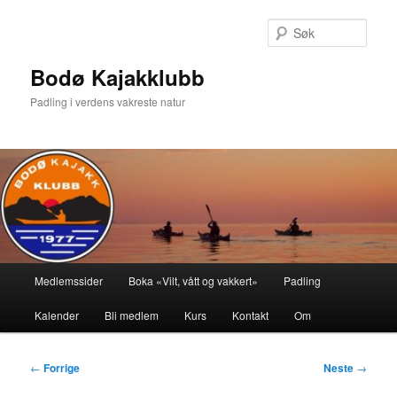
Gå
direkte
Søk
til
hovedinnholdet
Bodø Kajakklubb
Padling i verdens vakreste natur
Hovedmeny
Medlemssider
Boka «Vilt, vått og vakkert»
Padling
Kalender
Bli medlem
Kurs
Kontakt
Om
Innleggsnavigasjon
←
Forrige
Neste
→