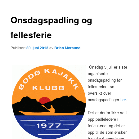
Onsdagspadling og
fellesferie
Publisert
30. juni 2013
av
Brian Morsund
Onsdag 3.juli er siste
organiserte
onsdagspadling før
fellesferien, se
oversikt over
onsdagspadlinger
her
.
Det er derfor ikke satt
opp padleledere i
ferieukene, og det er
opp til de som ønsker
å padle å organisere