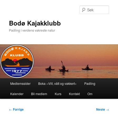
Gå
direkte
Søk
til
hovedinnholdet
Bodø Kajakklubb
Padling i verdens vakreste natur
Hovedmeny
Medlemssider
Boka «Vilt, vått og vakkert»
Padling
Kalender
Bli medlem
Kurs
Kontakt
Om
Innleggsnavigasjon
←
Forrige
Neste
→