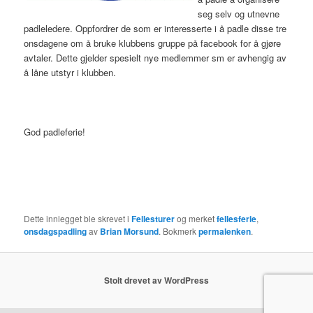
seg selv og utnevne
padleledere. Oppfordrer de som er interesserte i å padle disse tre
onsdagene om å bruke klubbens gruppe på facebook for å gjøre
avtaler. Dette gjelder spesielt nye medlemmer sm er avhengig av
å låne utstyr i klubben.
God padleferie!
Dette innlegget ble skrevet i
Fellesturer
og merket
fellesferie
,
onsdagspadling
av
Brian Morsund
. Bokmerk
permalenken
.
Stolt drevet av WordPress