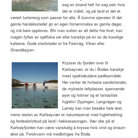
seg en strand helt for seg selv hvis
det er målet, og på land er det et
variert turterreng som passer for alle. Å komme sjøveien til det
gamle handelsstedet gir en egen fornemmelse av gamle dager,
og må bare oppleves. Blir man sulten av alt dette frie livet, kan
magen fylles av sjølfiska sei eller kanskje på en av de koselige
kafèene. Gode startsteder er fra Festvåg, Vikan eller
Strandåsjyen.
Krysser du fjorden over til
Karlsøyvær, er du i Bodøs kanskje
mest spektakulære padleområde.
Her venter de hviteste sandstrender,
de mykeste teltplasser, spennende
øyer og holmer og et fantastisk
fugleliv! Dypingen, Langvågen og
Lamøy kan man besøke hele året,
mens resten av Karlsøyvær er naturreservat med fuglefredning
og ferdselsforbud på land i hekkesesongen. Vær obs på at
Karlsøyfjorden kan være vanskelig å krysse hvis vind og straum
øker på. Ferskvann må medbringes fra Bodø.