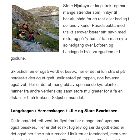
Store Hjartøya er langstrakt og har
mange strender som innbyr til
besøk, både for en rast eller bading i
de lune vikene. Paradisbukta med
utsikt sørover bærer sitt navn med
rette, og på ”yttersia” kan man nyte
solnedgang over Lofoten og
Landegode hvis værgudene er i
godlune.
Skipsholmen er også verdt et besøk, her er det ei lun strand på
nordøst-siden og et godt utsiktssted på toppen, noe havørna
også vet. Her er det et mangfold av spennende kystplanter,
minner fra andre verdenskrig samt store muligheter for å få en
fisk eller ti på kroken i Skipsholmsundet.
Langdragan / Hernesskagen / Lille og Store Svartoksen.
Dette området rett vest for flystripa har mange små øyer bør
også besøkes. Her er det et rikt fugleliv og ser du godt etter, er
det også her fine små strender. Utsikten er formidabel, men vær