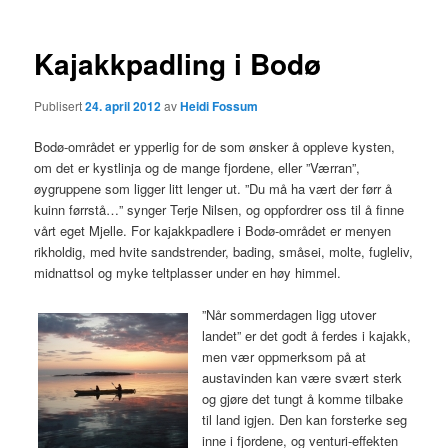
Kajakkpadling i Bodø
Publisert
24. april 2012
av
Heidi Fossum
Bodø-området er ypperlig for de som ønsker å oppleve kysten,
om det er kystlinja og de mange fjordene, eller ”Værran”,
øygruppene som ligger litt lenger ut. ”Du må ha vært der førr å
kuinn førrstå…” synger Terje Nilsen, og oppfordrer oss til å finne
vårt eget Mjelle. For kajakkpadlere i Bodø-området er menyen
rikholdig, med hvite sandstrender, bading, småsei, molte, fugleliv,
midnattsol og myke teltplasser under en høy himmel.
”Når sommerdagen ligg utover
landet” er det godt å ferdes i kajakk,
men vær oppmerksom på at
austavinden kan være svært sterk
og gjøre det tungt å komme tilbake
til land igjen. Den kan forsterke seg
inne i fjordene, og venturi-effekten