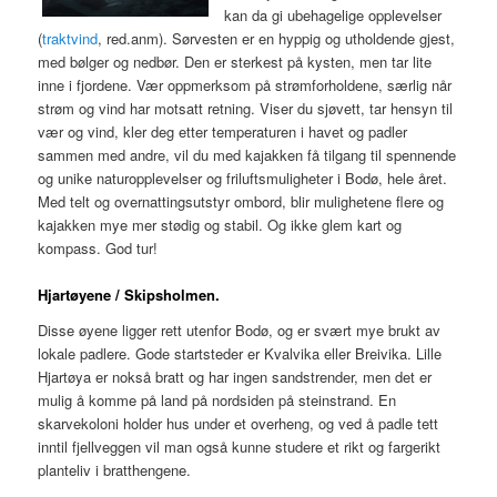
kan da gi ubehagelige opplevelser
(
traktvind
, red.anm). Sørvesten er en hyppig og utholdende gjest,
med bølger og nedbør. Den er sterkest på kysten, men tar lite
inne i fjordene. Vær oppmerksom på strømforholdene, særlig når
strøm og vind har motsatt retning. Viser du sjøvett, tar hensyn til
vær og vind, kler deg etter temperaturen i havet og padler
sammen med andre, vil du med kajakken få tilgang til spennende
og unike naturopplevelser og friluftsmuligheter i Bodø, hele året.
Med telt og overnattingsutstyr ombord, blir mulighetene flere og
kajakken mye mer stødig og stabil. Og ikke glem kart og
kompass. God tur!
Hjartøyene / Skipsholmen.
Disse øyene ligger rett utenfor Bodø, og er svært mye brukt av
lokale padlere. Gode startsteder er Kvalvika eller Breivika. Lille
Hjartøya er nokså bratt og har ingen sandstrender, men det er
mulig å komme på land på nordsiden på steinstrand. En
skarvekoloni holder hus under et overheng, og ved å padle tett
inntil fjellveggen vil man også kunne studere et rikt og fargerikt
planteliv i bratthengene.