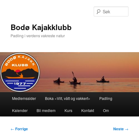
Gå
direkte
Søk
til
hovedinnholdet
Bodø Kajakklubb
Padling i verdens vakreste natur
Hovedmeny
Medlemssider
Boka «Vilt, vått og vakkert»
Padling
Kalender
Bli medlem
Kurs
Kontakt
Om
Innleggsnavigasjon
←
Forrige
Neste
→