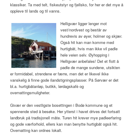
klassiker. Ta med telt, fiskeutstyr og fjellsko, for her er det mye å
oppleve til lands og til vanns.
Helligvær ligger lenger mot
vest/nordvest og består av
hundrevis av øyer, holmer og skjær.
Også hit kan man komme med
hurtigbåt, hvis man ikke vil padle
hele veien selv. Øyhopping i
Helligvær anbefales! Det et flott å
padle de mange sundene, utsikten
er formidabel, strendene er færre, men det er likevel ikke
vanskelig å finne gode ilandstigningsplasser. På Sørvær er det
bl.a. hurtigbåtanløp, butikk, lørdagskafè og
overnattingsmuligheter.
Givær er den vestligste bosettingen i Bodø kommune og et
spennende sted å besøke. Her ytterst i havet drives det fortsatt
landbruk på tradisjonell måte. Turen hit krever mye padleerfaring
og gode værforhold, ellers kan man benytte hurtigbåt også hit.
Overnatting kan ordnes lokalt.