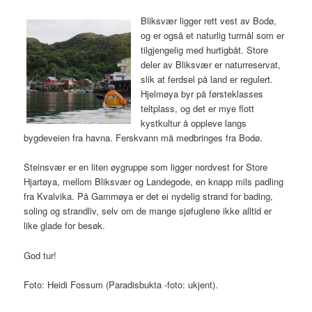
Bliksvær ligger rett vest av Bodø,
og er også et naturlig turmål som er
tilgjengelig med hurtigbåt. Store
deler av Bliksvær er naturreservat,
slik at ferdsel på land er regulert.
Hjelmøya byr på førsteklasses
teltplass, og det er mye flott
kystkultur å oppleve langs
bygdeveien fra havna. Ferskvann må medbringes fra Bodø.
Steinsvær er en liten øygruppe som ligger nordvest for Store
Hjartøya, mellom Bliksvær og Landegode, en knapp mils padling
fra Kvalvika. På Gammøya er det ei nydelig strand for bading,
soling og strandliv, selv om de mange sjøfuglene ikke alltid er
like glade for besøk.
God tur!
Foto: Heidi Fossum (Paradisbukta -foto: ukjent).