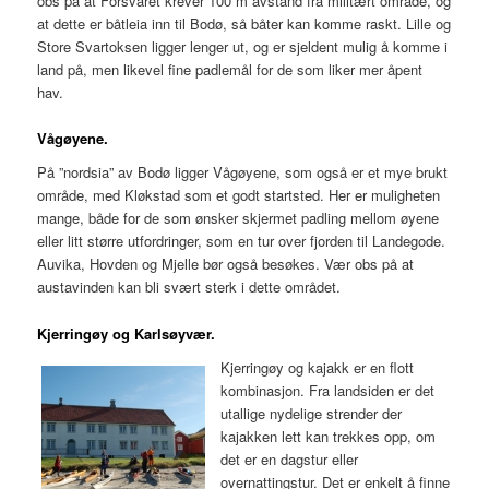
obs på at Forsvaret krever 100 m avstand fra militært område, og
at dette er båtleia inn til Bodø, så båter kan komme raskt. Lille og
Store Svartoksen ligger lenger ut, og er sjeldent mulig å komme i
land på, men likevel fine padlemål for de som liker mer åpent
hav.
Vågøyene.
På ”nordsia” av Bodø ligger Vågøyene, som også er et mye brukt
område, med Kløkstad som et godt startsted. Her er muligheten
mange, både for de som ønsker skjermet padling mellom øyene
eller litt større utfordringer, som en tur over fjorden til Landegode.
Auvika, Hovden og Mjelle bør også besøkes. Vær obs på at
austavinden kan bli svært sterk i dette området.
Kjerringøy og Karlsøyvær.
Kjerringøy og kajakk er en flott
kombinasjon. Fra landsiden er det
utallige nydelige strender der
kajakken lett kan trekkes opp, om
det er en dagstur eller
overnattingstur. Det er enkelt å finne