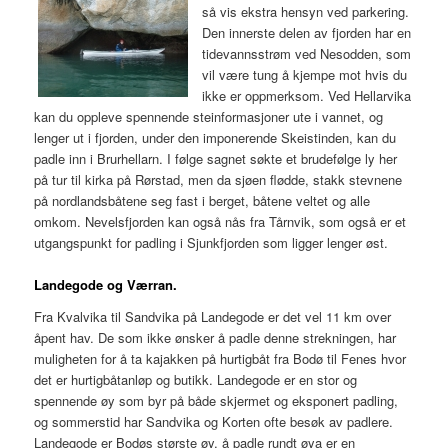
så vis ekstra hensyn ved parkering.
Den innerste delen av fjorden har en
tidevannsstrøm ved Nesodden, som
vil være tung å kjempe mot hvis du
ikke er oppmerksom. Ved Hellarvika
kan du oppleve spennende steinformasjoner ute i vannet, og
lenger ut i fjorden, under den imponerende Skeistinden, kan du
padle inn i Brurhellarn. I følge sagnet søkte et brudefølge ly her
på tur til kirka på Rørstad, men da sjøen flødde, stakk stevnene
på nordlandsbåtene seg fast i berget, båtene veltet og alle
omkom. Nevelsfjorden kan også nås fra Tårnvik, som også er et
utgangspunkt for padling i Sjunkfjorden som ligger lenger øst.
Landegode og Værran.
Fra Kvalvika til Sandvika på Landegode er det vel 11 km over
åpent hav. De som ikke ønsker å padle denne strekningen, har
muligheten for å ta kajakken på hurtigbåt fra Bodø til Fenes hvor
det er hurtigbåtanløp og butikk. Landegode er en stor og
spennende øy som byr på både skjermet og eksponert padling,
og sommerstid har Sandvika og Korten ofte besøk av padlere.
Landegode er Bodøs største øy, å padle rundt øya er en