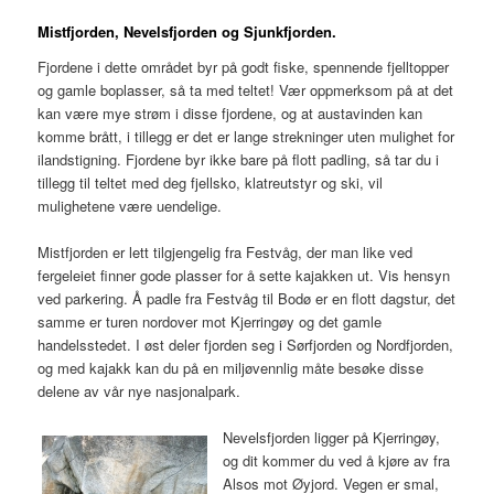
Mistfjorden, Nevelsfjorden og Sjunkfjorden.
Fjordene i dette området byr på godt fiske, spennende fjelltopper
og gamle boplasser, så ta med teltet! Vær oppmerksom på at det
kan være mye strøm i disse fjordene, og at austavinden kan
komme brått, i tillegg er det er lange strekninger uten mulighet for
ilandstigning. Fjordene byr ikke bare på flott padling, så tar du i
tillegg til teltet med deg fjellsko, klatreutstyr og ski, vil
mulighetene være uendelige.
Mistfjorden er lett tilgjengelig fra Festvåg, der man like ved
fergeleiet finner gode plasser for å sette kajakken ut. Vis hensyn
ved parkering. Å padle fra Festvåg til Bodø er en flott dagstur, det
samme er turen nordover mot Kjerringøy og det gamle
handelsstedet. I øst deler fjorden seg i Sørfjorden og Nordfjorden,
og med kajakk kan du på en miljøvennlig måte besøke disse
delene av vår nye nasjonalpark.
Nevelsfjorden ligger på Kjerringøy,
og dit kommer du ved å kjøre av fra
Alsos mot Øyjord. Vegen er smal,