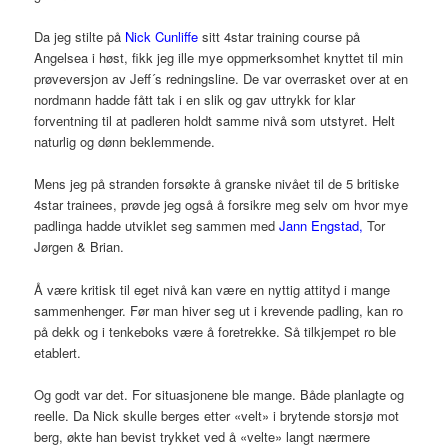
Da jeg stilte på
Nick Cunliffe
sitt 4star training course på
Angelsea i høst, fikk jeg ille mye oppmerksomhet knyttet til min
prøveversjon av Jeff´s redningsline. De var overrasket over at en
nordmann hadde fått tak i en slik og gav uttrykk for klar
forventning til at padleren holdt samme nivå som utstyret. Helt
naturlig og dønn beklemmende.
Mens jeg på stranden forsøkte å granske nivået til de 5 britiske
4star trainees, prøvde jeg også å forsikre meg selv om hvor mye
padlinga hadde utviklet seg sammen med
Jann Engstad
,
Tor
Jørgen & Brian.
Å være kritisk til eget nivå kan være en nyttig attityd i mange
sammenhenger. Før man hiver seg ut i krevende padling, kan ro
på dekk og i tenkeboks være å foretrekke. Så tilkjempet ro ble
etablert.
Og godt var det. For situasjonene ble mange. Både planlagte og
reelle. Da Nick skulle berges etter «velt» i brytende storsjø mot
berg, økte han bevist trykket ved å «velte» langt nærmere