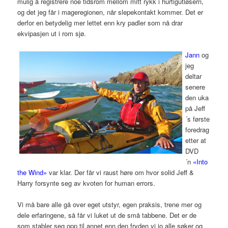
mulig å registrere noe tidsrom mellom mitt rykk i hurtigutløsern,
og det jeg får i mageregionen, når slepekontakt kommer. Det er
derfor en betydelig mer lettet enn kry padler som nå drar
ekvipasjen ut i rom sjø.
Jann
og
jeg
deltar
senere
den uka
på Jeff
´s første
foredrag
etter at
DVD
´n
«Into
the Wind»
var klar. Der får vi raust høre om hvor solid Jeff &
Harry forsynte seg av kvoten for human errors.
Vi må bare alle gå over eget utstyr, egen praksis, trene mer og
dele erfaringene, så får vi luket ut de små tabbene. Det er de
som stabler seg opp til annet enn den fryden vi jo alle søker og