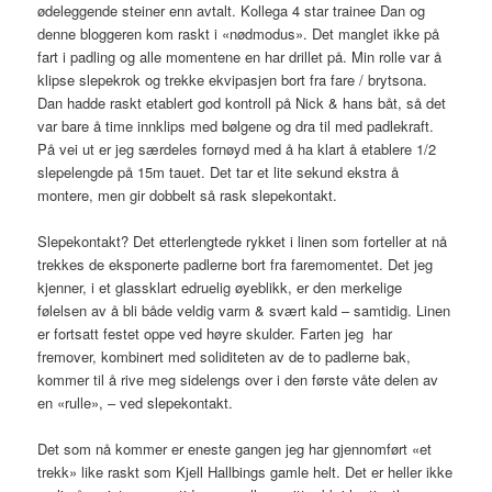
ødeleggende steiner enn avtalt. Kollega 4 star trainee Dan og
denne bloggeren kom raskt i «nødmodus». Det manglet ikke på
fart i padling og alle momentene en har drillet på. Min rolle var å
klipse slepekrok og trekke ekvipasjen bort fra fare / brytsona.
Dan hadde raskt etablert god kontroll på Nick & hans båt, så det
var bare å time innklips med bølgene og dra til med padlekraft.
På vei ut er jeg særdeles fornøyd med å ha klart å etablere 1/2
slepelengde på 15m tauet. Det tar et lite sekund ekstra å
montere, men gir dobbelt så rask slepekontakt.
Slepekontakt? Det etterlengtede rykket i linen som forteller at nå
trekkes de eksponerte padlerne bort fra faremomentet. Det jeg
kjenner, i et glassklart edruelig øyeblikk, er den merkelige
følelsen av å bli både veldig varm & svært kald – samtidig. Linen
er fortsatt festet oppe ved høyre skulder. Farten jeg har
fremover, kombinert med soliditeten av de to padlerne bak,
kommer til å rive meg sidelengs over i den første våte delen av
en «rulle», – ved slepekontakt.
Det som nå kommer er eneste gangen jeg har gjennomført «et
trekk» like raskt som Kjell Hallbings gamle helt. Det er heller ikke