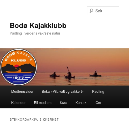
Gå
Gå
direkte
direkte
Søk
til
til
hovedinnholdet
sekundærinnholdet
Bodø Kajakklubb
Padling i verdens vakreste natur
Hovedmeny
Medlemssider
Boka «Vilt, vått og vakkert»
Padling
Kalender
Bli medlem
Kurs
Kontakt
Om
STIKKORDARKIV:
SIKKERHET