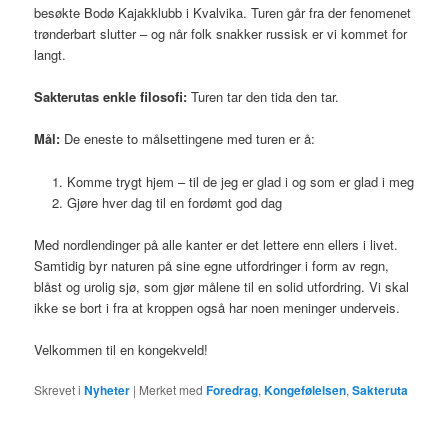
besøkte Bodø Kajakklubb i Kvalvika. Turen går fra der fenomenet
trønderbart slutter – og når folk snakker russisk er vi kommet for
langt.
Sakterutas enkle filosofi:
Turen tar den tida den tar.
Mål:
De eneste to målsettingene med turen er å:
Komme trygt hjem – til de jeg er glad i og som er glad i meg
Gjøre hver dag til en fordømt god dag
Med nordlendinger på alle kanter er det lettere enn ellers i livet.
Samtidig byr naturen på sine egne utfordringer i form av regn,
blåst og urolig sjø, som gjør målene til en solid utfordring. Vi skal
ikke se bort i fra at kroppen også har noen meninger underveis.
Velkommen til en kongekveld!
Skrevet i
Nyheter
|
Merket med
Foredrag
,
Kongefølelsen
,
Sakteruta