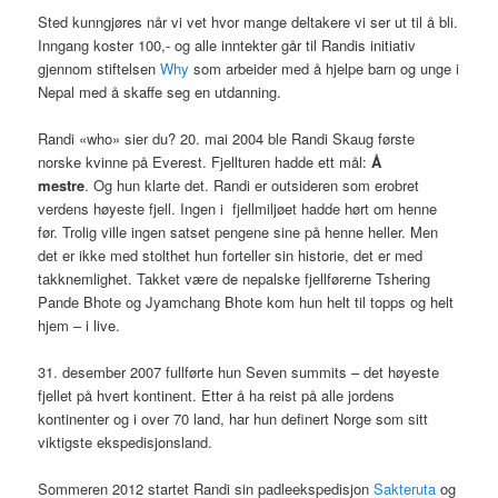
Sted kunngjøres når vi vet hvor mange deltakere vi ser ut til å bli.
Inngang koster 100,- og alle inntekter går til Randis initiativ
gjennom stiftelsen
Why
som arbeider med å hjelpe barn og unge i
Nepal med å skaffe seg en utdanning.
Randi «who» sier du? 20. mai 2004 ble Randi Skaug første
norske kvinne på Everest. Fjellturen hadde ett mål:
Å
mestre
. Og hun klarte det. Randi er outsideren som erobret
verdens høyeste fjell. Ingen i fjellmiljøet hadde hørt om henne
før. Trolig ville ingen satset pengene sine på henne heller. Men
det er ikke med stolthet hun forteller sin historie, det er med
takknemlighet. Takket være de nepalske fjellførerne Tshering
Pande Bhote og Jyamchang Bhote kom hun helt til topps og helt
hjem – i live.
31. desember 2007 fullførte hun Seven summits – det høyeste
fjellet på hvert kontinent. Etter å ha reist på alle jordens
kontinenter og i over 70 land, har hun definert Norge som sitt
viktigste ekspedisjonsland.
Sommeren 2012 startet Randi sin padleekspedisjon
Sakteruta
og