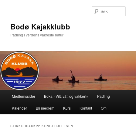
Gå
Gå
direkte
direkte
Søk
til
til
hovedinnholdet
sekundærinnholdet
Bodø Kajakklubb
Padling i verdens vakreste natur
Hovedmeny
Medlemssider
Boka «Vilt, vått og vakkert»
Padling
Kalender
Bli medlem
Kurs
Kontakt
Om
STIKKORDARKIV:
KONGEFØLELSEN