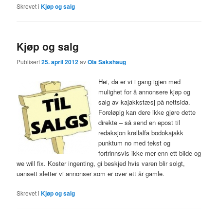
Skrevet i
Kjøp og salg
Kjøp og salg
Publisert
25. april 2012
av
Ola Sakshaug
Hei, da er vi i gang igjen med
mulighet for å annonsere kjøp og
salg av kajakkstæsj på nettsida.
Foreløpig kan dere ikke gjøre dette
direkte – så send en epost til
redaksjon krøllalfa bodokajakk
punktum no med tekst og
fortrinnsvis ikke mer enn ett bilde og
we will fix. Koster ingenting, gi beskjed hvis varen blir solgt,
uansett sletter vi annonser som er over ett år gamle.
Skrevet i
Kjøp og salg