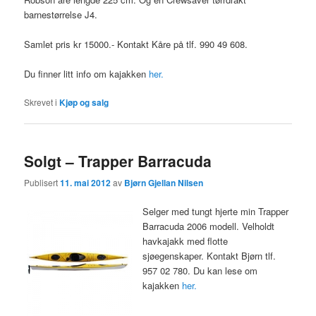
barnestørrelse J4.
Samlet pris kr 15000.- Kontakt Kåre på tlf. 990 49 608.
Du finner litt info om kajakken
her.
Skrevet i
Kjøp og salg
Solgt – Trapper Barracuda
Publisert
11. mai 2012
av
Bjørn Gjellan Nilsen
Selger med tungt hjerte min Trapper
Barracuda 2006 modell. Velholdt
havkajakk med flotte
sjøegenskaper. Kontakt Bjørn tlf.
957 02 780. Du kan lese om
kajakken
her.