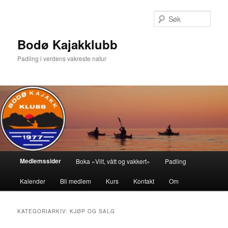
Gå
Gå
direkte
direkte
Søk
til
til
hovedinnholdet
sekundærinnholdet
Bodø Kajakklubb
Padling i verdens vakreste natur
Hovedmeny
Medlemssider
Boka «Vilt, vått og vakkert»
Padling
Kalender
Bli medlem
Kurs
Kontakt
Om
KATEGORIARKIV:
KJØP OG SALG