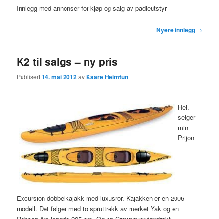
Innlegg med annonser for kjøp og salg av padleutstyr
Innleggsnavigasjon
Nyere innlegg
→
K2 til salgs – ny pris
Publisert
14. mai 2012
av
Kaare Heimtun
Hei,
selger
min
Prijon
Excursion dobbelkajakk med luxusror. Kajakken er en 2006
modell. Det følger med to spruttrekk av merket Yak og en
Robson åre lengde 225 cm. Og en Crewsaver tørrdrakt