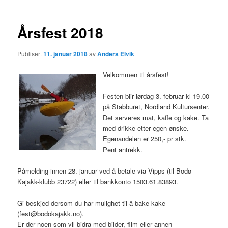
Årsfest 2018
Publisert
11. januar 2018
av
Anders Elvik
Velkommen til årsfest!
Festen blir lørdag 3. februar kl 19.00
på Stabburet, Nordland Kultursenter.
Det serveres mat, kaffe og kake. Ta
med drikke etter egen ønske.
Egenandelen er 250,- pr stk.
Pent antrekk.
Påmelding innen 28. januar ved å betale via Vipps (til Bodø
Kajakk-klubb 23722) eller til bankkonto 1503.61.83893.
Gi beskjed dersom du har mulighet til å bake kake
(fest@bodokajakk.no).
Er der noen som vil bidra med bilder, film eller annen