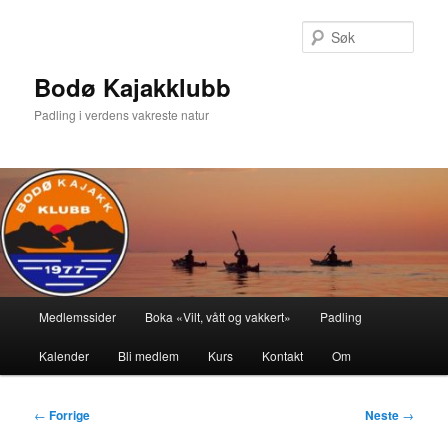
Gå
direkte
Søk
til
hovedinnholdet
Bodø Kajakklubb
Padling i verdens vakreste natur
Hovedmeny
Medlemssider
Boka «Vilt, vått og vakkert»
Padling
Kalender
Bli medlem
Kurs
Kontakt
Om
Innleggsnavigasjon
←
Forrige
Neste
→