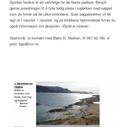
Sporløs ferdsel er en selvfølge for de fleste padlere. Benytt
gjerne anledningen til å fylle ledig plass i kajakken med søppel
som du finner på de ulike strendene. Gule søppelsekker vil bli
lagt ut i naustet. I naustet, og på klubbens hjemmeside finner du
også informasjon om aksjonen «Rydd ei strand»
Spørsmål, ta kontakt med Bjørn G. Nielsen, tlf 957 02 780, e-
post: bgn@rcn.no