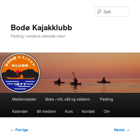
Gå
direkte
Søk
til
hovedinnholdet
Bodø Kajakklubb
Padling i verdens vakreste natur
Hovedmeny
Medlemssider
Boka «Vilt, vått og vakkert»
Padling
Kalender
Bli medlem
Kurs
Kontakt
Om
Innleggsnavigasjon
←
Forrige
Neste
→