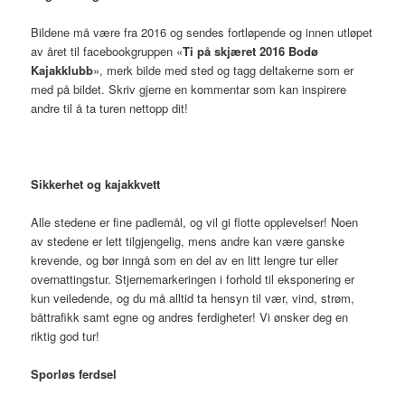
Bildene må være fra 2016 og sendes fortløpende og innen utløpet
av året til facebookgruppen «
Ti på skjæret 2016 Bodø
Kajakklubb
», merk bilde med sted og tagg deltakerne som er
med på bildet. Skriv gjerne en kommentar som kan inspirere
andre til å ta turen nettopp dit!
Sikkerhet og kajakkvett
Alle stedene er fine padlemål, og vil gi flotte opplevelser! Noen
av stedene er lett tilgjengelig, mens andre kan være ganske
krevende, og bør inngå som en del av en litt lengre tur eller
overnattingstur. Stjernemarkeringen i forhold til eksponering er
kun veiledende, og du må alltid ta hensyn til vær, vind, strøm,
båttrafikk samt egne og andres ferdigheter! Vi ønsker deg en
riktig god tur!
Sporløs ferdsel