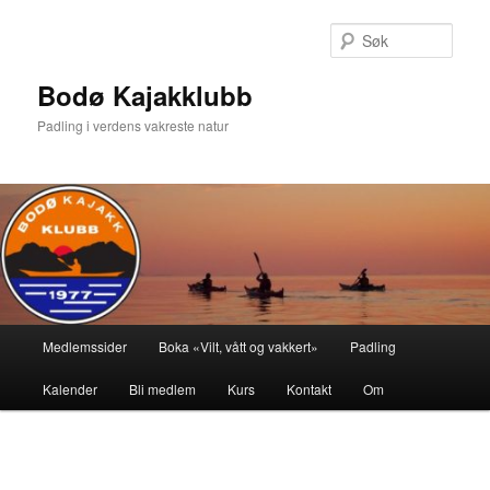
Gå
direkte
Søk
til
hovedinnholdet
Bodø Kajakklubb
Padling i verdens vakreste natur
Hovedmeny
Medlemssider
Boka «Vilt, vått og vakkert»
Padling
Kalender
Bli medlem
Kurs
Kontakt
Om