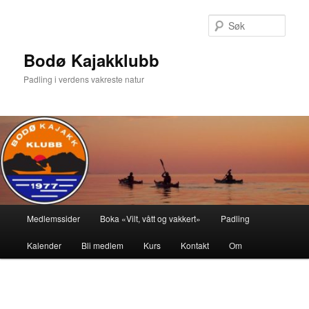
Gå
direkte
Søk
til
hovedinnholdet
Bodø Kajakklubb
Padling i verdens vakreste natur
Hovedmeny
Medlemssider
Boka «Vilt, vått og vakkert»
Padling
Kalender
Bli medlem
Kurs
Kontakt
Om